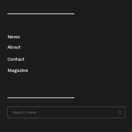
____________________
News
About
Contact
Magazine
____________________