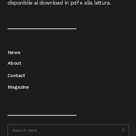
disponibile al download in pdf e alla lettura.
____________________
News
About
Contact
Magazine
____________________