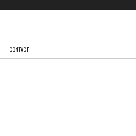
FOLLOW US #TBA
INSTAGRAM FEED
CONTACT