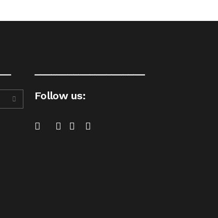
__
____________________
Follow us: