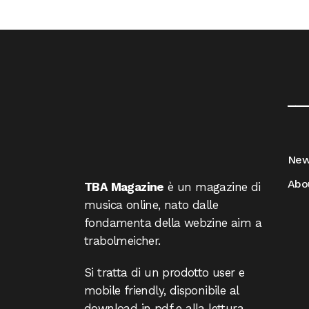
__
Ne
Abo
TBA Magazine
è un magazine di
musica online, nato dalle
fondamenta della webzine aim a
trabolmeicher.
Si tratta di un prodotto user e
mobile friendly, disponibile al
download in pdf e alla lettura.