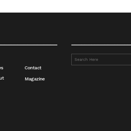
__________________
__________________
ws
Contact
ut
Magazine