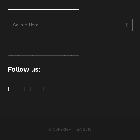
____________________
____________________
Follow us:
© COPYRIGHT TBA 2019