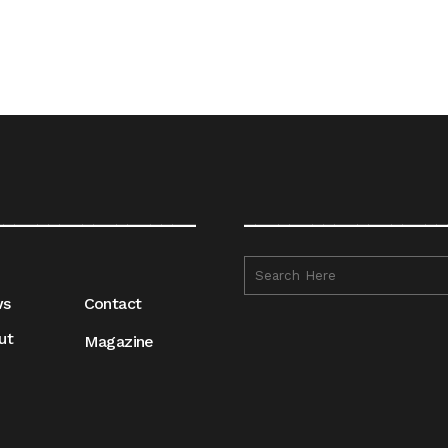
__________________
__________________
ws
Contact
ut
Magazine