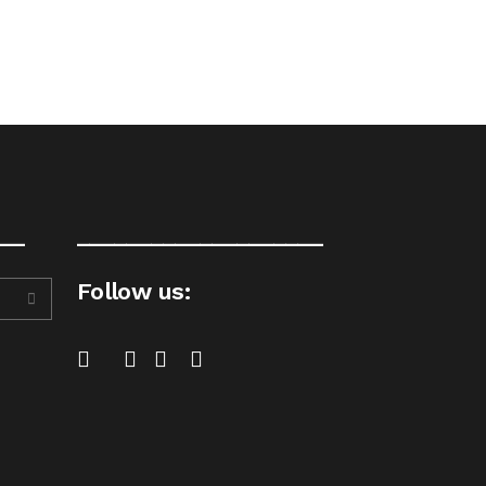
__
____________________
Follow us: