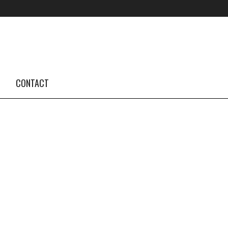
FOLLOW US #TBA
INSTAGRAM FEED
CONTACT