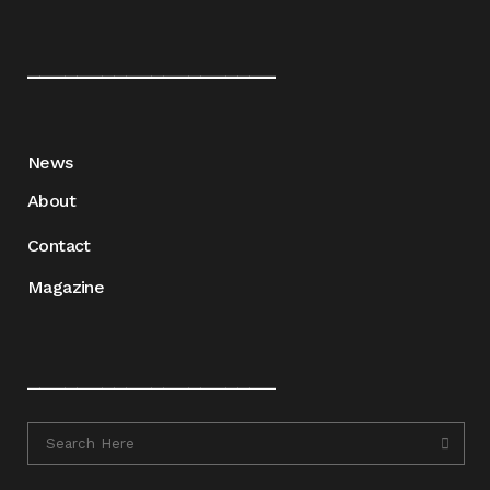
____________________
News
About
Contact
Magazine
____________________