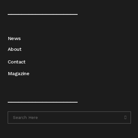
____________________
News
About
Contact
Magazine
____________________