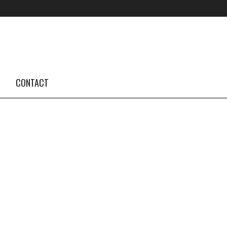
FOLLOW US #TBA
INSTAGRAM FEED
CONTACT