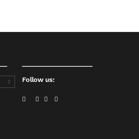
__
____________________
Follow us: