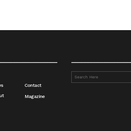
__________________
__________________
ws
Contact
ut
Magazine