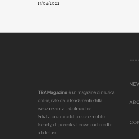
17/04/2022
___
NE
TBA Magazine
è un magazine di musica
online, nato dalle fondamenta della
AB
webzine aim a trabolmeicher.
Si tratta di un prodotto user e mobile
CO
friendly, disponibile al download in pdf e
alla lettura.