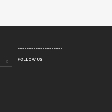
____________________
FOLLOW US: