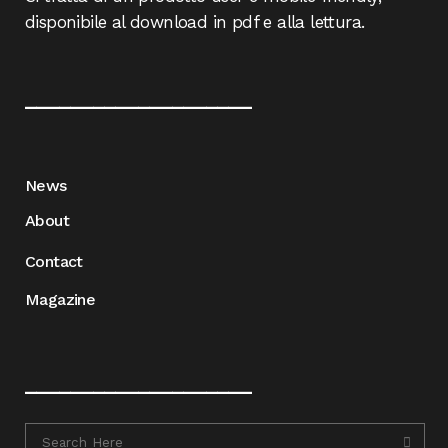
disponibile al download in pdf e alla lettura.
____________________
News
About
Contact
Magazine
____________________