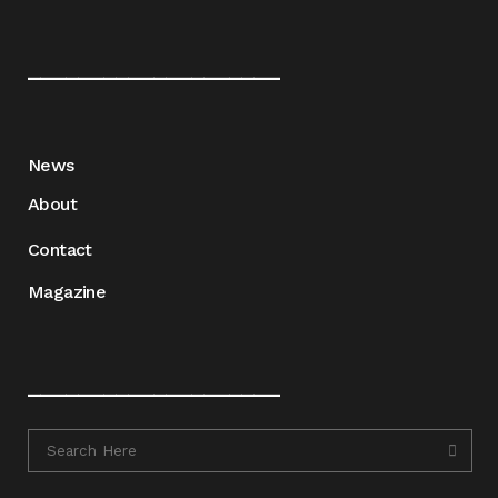
____________________
News
About
Contact
Magazine
____________________