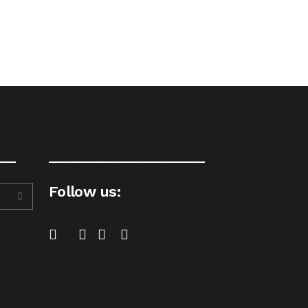
__
____________________
Follow us: