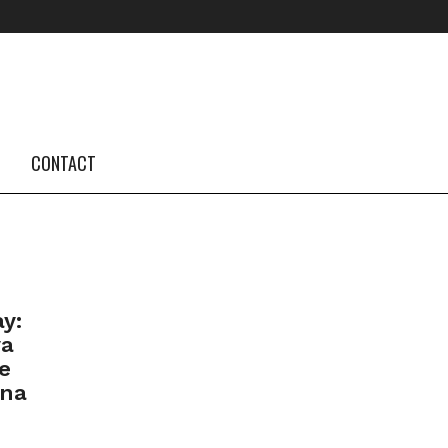
FOLLOW US #TBA
INSTAGRAM FEED
CONTACT
y:
va
e
ana