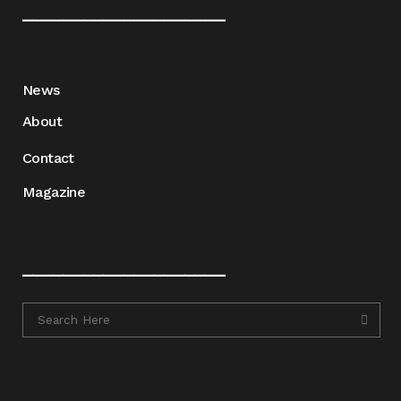
____________________
News
About
Contact
Magazine
____________________
____________________