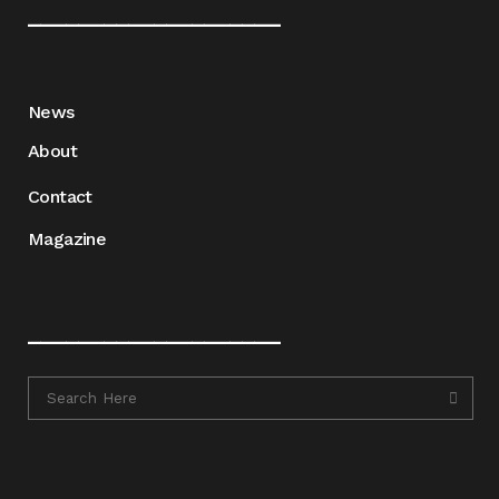
____________________
News
About
Contact
Magazine
____________________
____________________