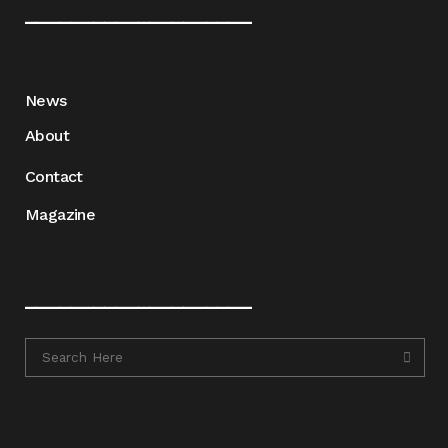
____________________
News
About
Contact
Magazine
____________________
____________________