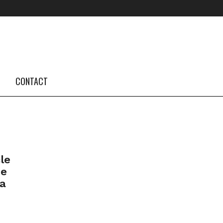
FOLLOW US #TBA
INSTAGRAM FEED
CONTACT
le
 e
la