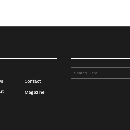
__________________
__________________
ws
Contact
ut
Magazine