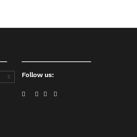
__
____________________
Follow us: