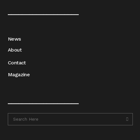
____________________
News
About
Contact
Magazine
____________________