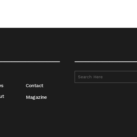
__________________
__________________
ws
Contact
ut
Magazine