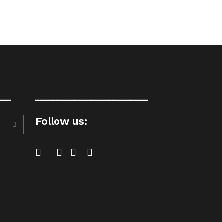
__
____________________
Follow us: