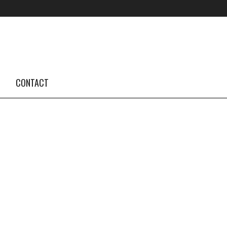
FOLLOW US #TBA
INSTAGRAM FEED
CONTACT