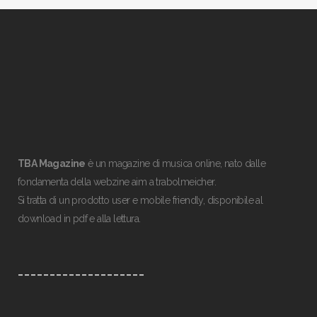
TBA Magazine
è un magazine di musica online, nato dalle
fondamenta della webzine aim a trabolmeicher.
Si tratta di un prodotto user e mobile friendly, disponibile al
download in pdf e alla lettura.
____________________