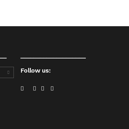
__
____________________
Follow us: