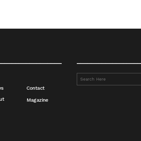
__________________
__________________
ws
Contact
ut
Magazine