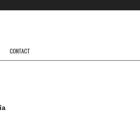
FOLLOW US #TBA
INSTAGRAM FEED
CONTACT
ia