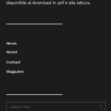
disponibile al download in pdf e alla lettura.
____________________
News
About
Contact
Magazine
____________________