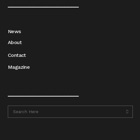
____________________
News
About
Contact
Magazine
____________________
____________________