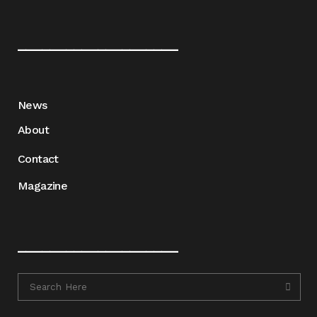
____________________
News
About
Contact
Magazine
____________________