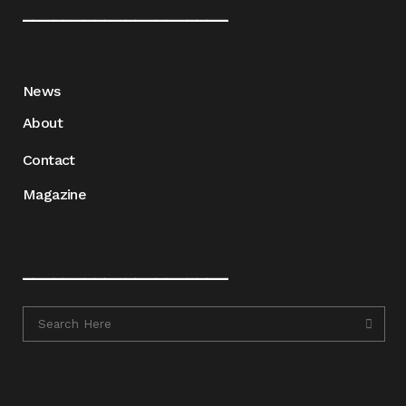
____________________
News
About
Contact
Magazine
____________________
____________________