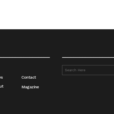
__________________
__________________
ws
Contact
ut
Magazine