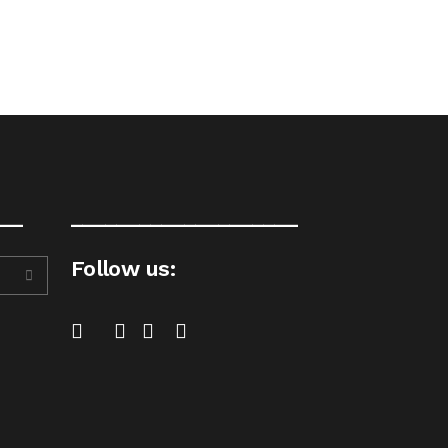
__
____________________
Follow us: