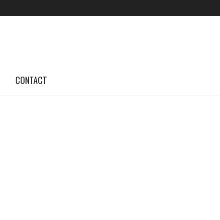
FOLLOW US #TBA
INSTAGRAM FEED
CONTACT