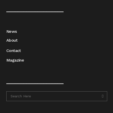
____________________
News
About
Contact
Magazine
____________________