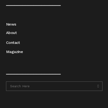
____________________
News
About
Contact
Magazine
____________________
____________________