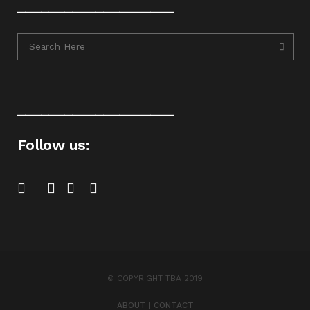
____________________
____________________
Follow us:
© COPYRIGHT TBA 2019
ABOUT
|
CONTACT