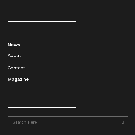
____________________
News
About
Contact
Magazine
____________________