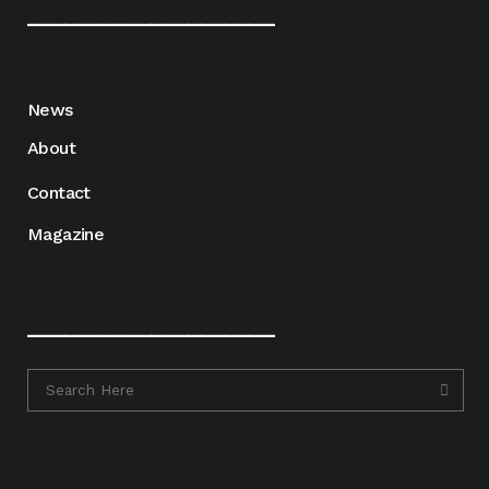
____________________
News
About
Contact
Magazine
____________________
____________________