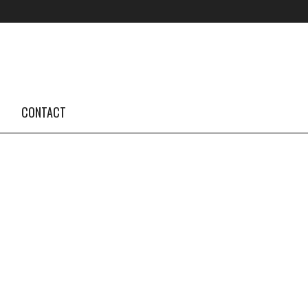
FOLLOW US #TBA
INSTAGRAM FEED
CONTACT