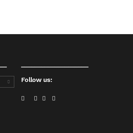
__
____________________
Follow us: