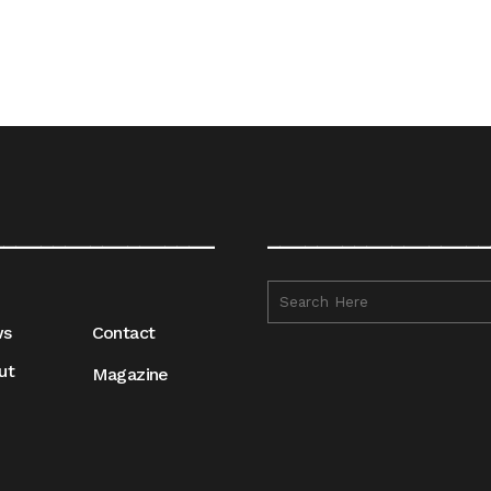
__________________
__________________
ws
Contact
ut
Magazine