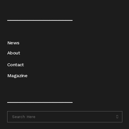
____________________
News
About
Contact
Magazine
____________________