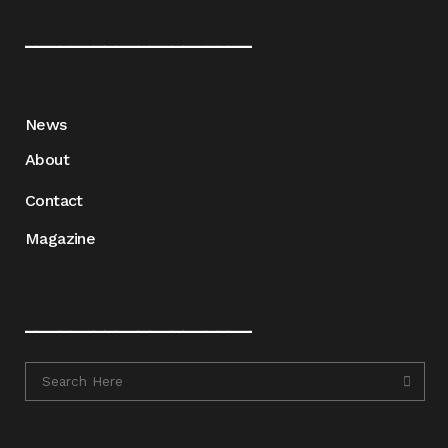
____________________
News
About
Contact
Magazine
____________________