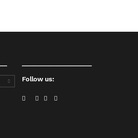
__
____________________
Follow us: