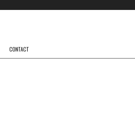
FOLLOW US #TBA
INSTAGRAM FEED
CONTACT