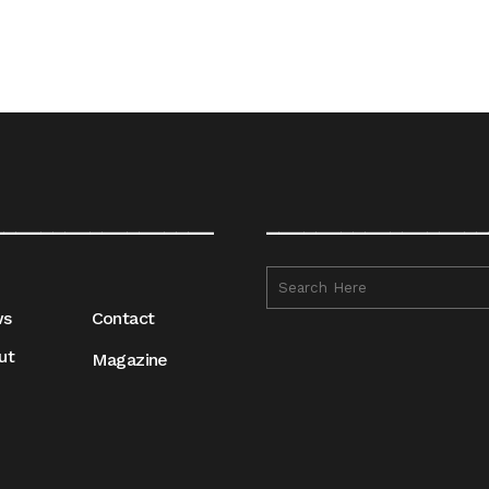
__________________
__________________
ws
Contact
ut
Magazine