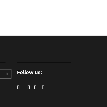
__
____________________
Follow us: