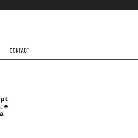
FOLLOW US #TBA
INSTAGRAM FEED
CONTACT
upt
, e
la