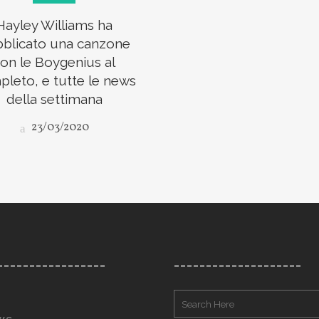
Hayley Williams ha
blicato una canzone
on le Boygenius al
leto, e tutte le news
della settimana
23/03/2020
_________________
____________________