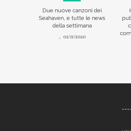
Due nuove canzoni dei
Seahaven, e tutte le news
pub
della settimana
c
comp
02/11/2020
___