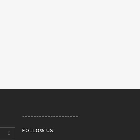
____________________
FOLLOW US: