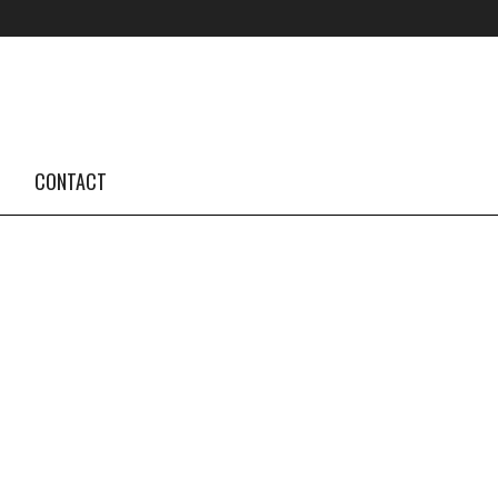
FOLLOW US #TBA
INSTAGRAM FEED
CONTACT