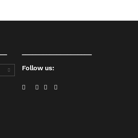
__
____________________
Follow us: