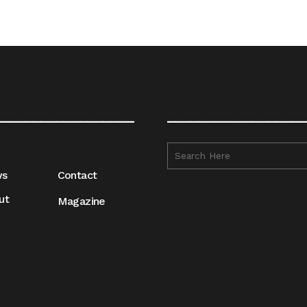
__________________
__________________
ws
Contact
ut
Magazine