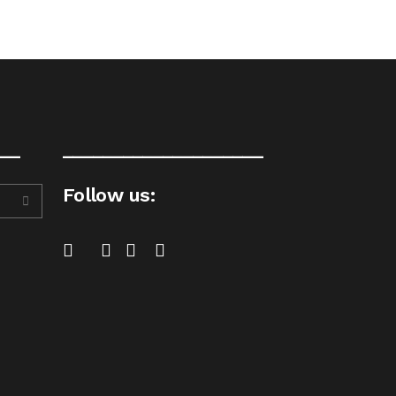
__
____________________
Follow us: