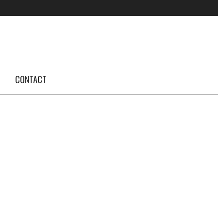
FOLLOW US #TBA
INSTAGRAM FEED
CONTACT