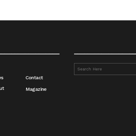
__________________
__________________
ws
Contact
ut
Magazine