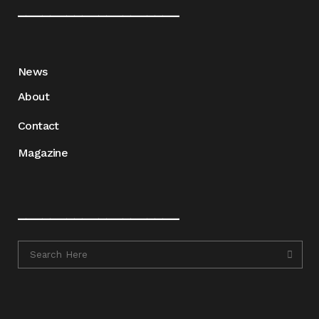
____________________
News
About
Contact
Magazine
____________________
____________________