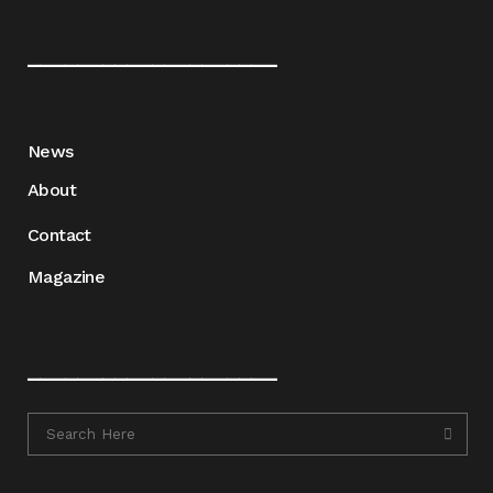
____________________
News
About
Contact
Magazine
____________________