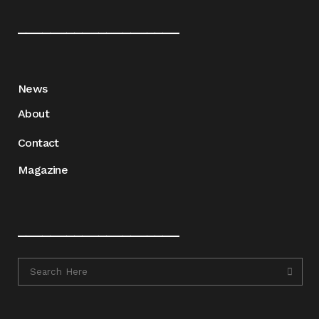
____________________
News
About
Contact
Magazine
____________________