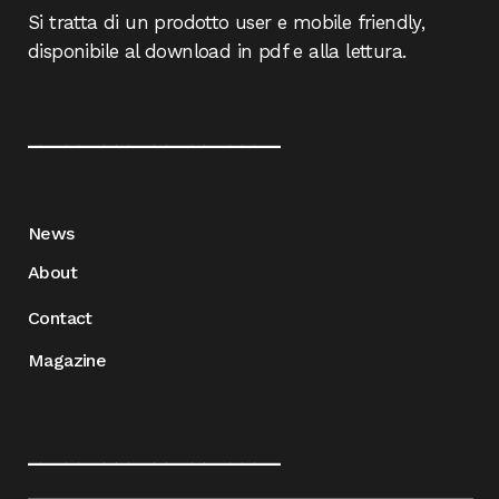
Si tratta di un prodotto user e mobile friendly,
disponibile al download in pdf e alla lettura.
____________________
News
About
Contact
Magazine
____________________