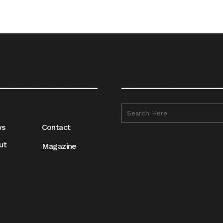
__________________
__________________
ws
Contact
ut
Magazine