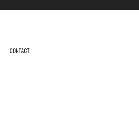
FOLLOW US #TBA
INSTAGRAM FEED
CONTACT