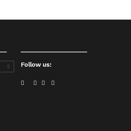
__
____________________
Follow us: