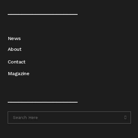
____________________
News
About
Contact
Magazine
____________________