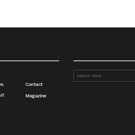
__________________
__________________
ws
Contact
ut
Magazine