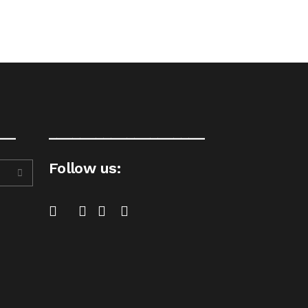
__
____________________
Follow us: