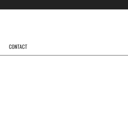
FOLLOW US #TBA
INSTAGRAM FEED
CONTACT