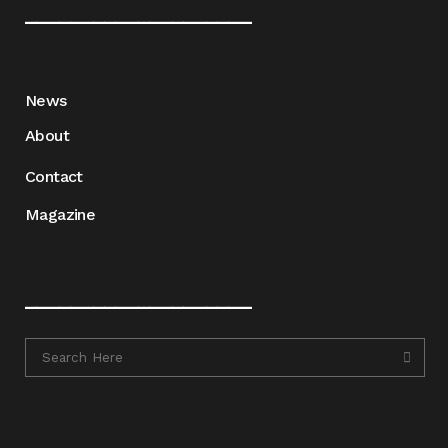
____________________
News
About
Contact
Magazine
____________________
____________________