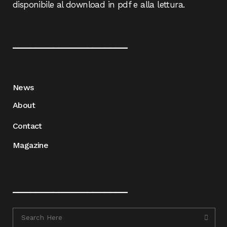
disponibile al download in pdf e alla lettura.
____________________
News
About
Contact
Magazine
____________________