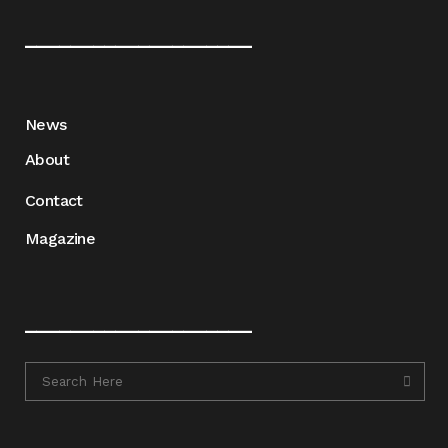
____________________
News
About
Contact
Magazine
____________________