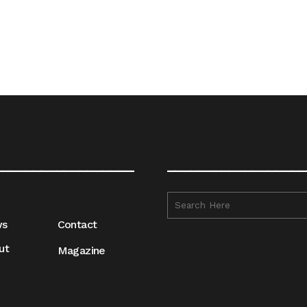
__________________
__________________
ws
Contact
ut
Magazine