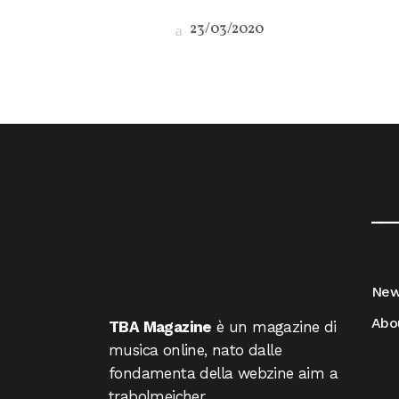
23/03/2020
__
Ne
Abo
TBA Magazine
è un magazine di
musica online, nato dalle
fondamenta della webzine aim a
trabolmeicher.