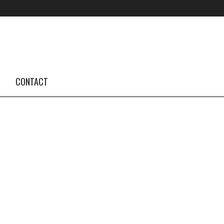
FOLLOW US #TBA
INSTAGRAM FEED
CONTACT