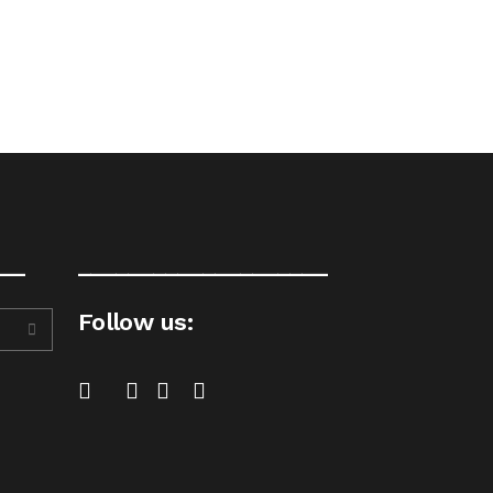
__
____________________
Follow us: