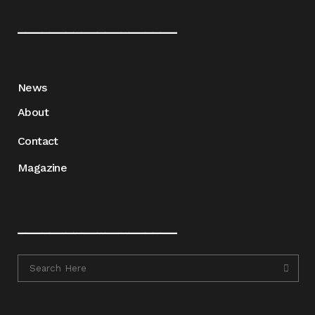
____________________
News
About
Contact
Magazine
____________________